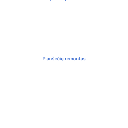
Planšetinių kompiuterių remontas, ekranų ir 
stikliukų keitimas, techninė priežiūra.
Planšečių remontas
Nešiojamų ir stacionarių 
kompiuterių remontas, techninė ir 
programinė priežiūra.