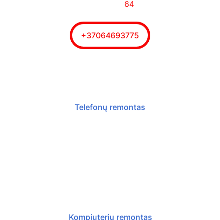
Taikos pr. 
64
+37064693775
Telefonų remontas
Išmaniųjų telefonų remontas, ekranų ir 
stikliukų keitimas, techninė priežiūra, 
duomenų perkėlimas iš seno telefono 
į naują.
Kompiuterių remontas